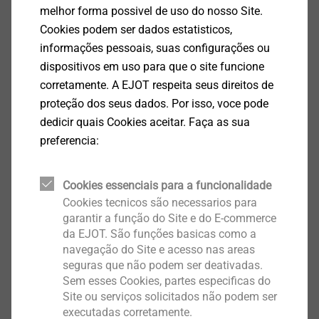
melhor forma possivel de uso do nosso Site.
JT2-12-5.5 EJOGUARD
Cookies podem ser dados estatisticos,
Parafusos autoperfurantes
informações pessoais, suas configurações ou
Exibir produto
dispositivos em uso para que o site funcione
corretamente. A EJOT respeita seus direitos de
proteção dos seus dados. Por isso, voce pode
dedicir quais Cookies aceitar. Faça as sua
preferencia:
JT2-6-5.5 EJOGUARD
Parafusos autoperfurantes
Cookies essenciais para a funcionalidade
Cookies tecnicos são necessarios para
Exibir produto
garantir a função do Site e do E-commerce
da EJOT. São funções basicas como a
navegação do Site e acesso nas areas
seguras que não podem ser deativadas.
Sem esses Cookies, partes especificas do
Site ou serviços solicitados não podem ser
JF3-2-5.5
executadas corretamente.
Parafusos autoatarraxantes para solar