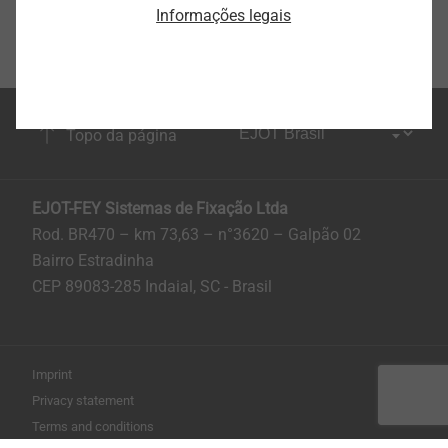
Informações legais
Topo da página
EJOT-FEY Sistemas de Fixação Ltda
Rod. BR470 – km 73,63 – n°3620 – Galpão 02
Bairro Estradinha
CEP 89083-285 Indaial, SC - Brasil
Imprint
Privacy statement
Terms and conditions