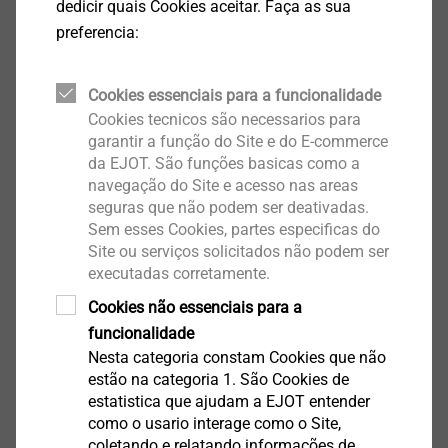
dedicir quais Cookies aceitar. Faça as sua
Exibir produto
preferencia:
Cookies essenciais para a funcionalidade
Cookies tecnicos são necessarios para
garantir a função do Site e do E-commerce
EJOT Covers
da EJOT. São funções basicas como a
navegação do Site e acesso nas areas
Exibir produto
seguras que não podem ser deativadas.
Sem esses Cookies, partes especificas do
Site ou serviços solicitados não podem ser
executadas corretamente.
Cookies não essenciais para a
funcionalidade
Housing
Nesta categoria constam Cookies que não
estão na categoria 1. São Cookies de
Exibir produto
estatistica que ajudam a EJOT entender
como o usario interage como o Site,
coletando e relatando informações de