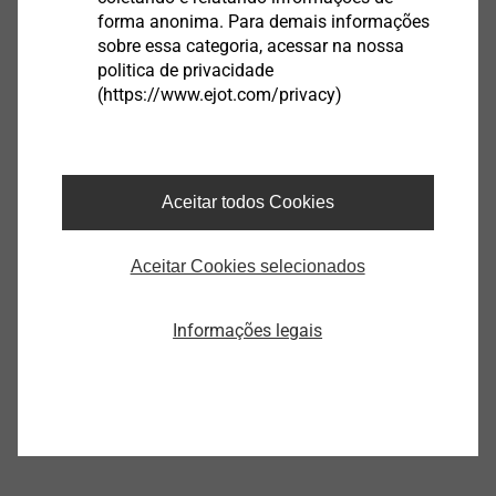
forma anonima. Para demais informações
sobre essa categoria, acessar na nossa
politica de privacidade
(https://www.ejot.com/privacy)
Sensor Housings
Exibir produto
Aceitar todos Cookies
Aceitar Cookies selecionados
®
VOLTtec
Insulated
Informações legais
Fasteners
Exibir produto