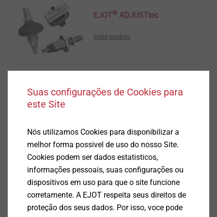
®
EJOT
ADJUSTtec
Exibir produto
Suas configurações de Cookies para
este Site
Modular Components
Exibir produto
Nós utilizamos Cookies para disponibilizar a
melhor forma possivel de uso do nosso Site.
Cookies podem ser dados estatisticos,
informações pessoais, suas configurações ou
dispositivos em uso para que o site funcione
corretamente. A EJOT respeita seus direitos de
®
TORQtec
proteção dos seus dados. Por isso, voce pode