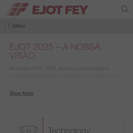
Menu
EJOT 2025 – A NOSSA
VISÃO
No projeto EJOT 2025, revimos a nossa visão e
orientação estratégica e abordámos os desafios que
diferentes crises, como a pandemia da COVID,
colocam ao grupo empresarial.
Show More