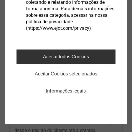
coletando e relatando informações de
forma anonima. Para demais informações
sobre essa categoria, acessar na nossa
politica de privacidade
(https://www.ejot.com/privacy)
Aceitar todos Cookies
Aceitar Cookies selecionados
Informações legais
Pensamos nos processos de forma holística -
sem falhas e sem desperdício, para benefício dos
nossos clientes. Com transparência e indicadores
uniformes, esses processos são projetados de
forma compreensível e enxuta do início ao fim,
desde o pedido do cliente até a entrega.