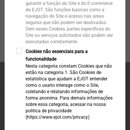
garantir a função do Site e do E-commerce
da EJOT. São funções basicas como a
navegação do Site e acesso nas areas
seguras que não podem ser deativadas.
Sem esses Cookies, partes especificas do
Site ou serviços solicitados não podem ser
executadas corretamente.
Cookies não essenciais para a
funcionalidade
Nesta categoria constam Cookies que não
estão na categoria 1. São Cookies de
Topo da página
estatistica que ajudam a EJOT entender
como o usario interage como o Site,
coletando e relatando informações de
EJOT-FEY Sistemas de Fixação Ltda
forma anonima. Para demais informações
sobre essa categoria, acessar na nossa
Rod. BR470 – km 73,63 – n°3620 – Galpão 02
politica de privacidade
Bairro Estradinha
(https://www.ejot.com/privacy)
CEP 89083-285 Indaial, SC - Brasil