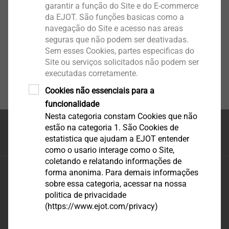
garantir a função do Site e do E-commerce
da EJOT. São funções basicas como a
navegação do Site e acesso nas areas
seguras que não podem ser deativadas.
Sem esses Cookies, partes especificas do
Site ou serviços solicitados não podem ser
executadas corretamente.
Cookies não essenciais para a
funcionalidade
Nesta categoria constam Cookies que não
estão na categoria 1. São Cookies de
Topo da página
estatistica que ajudam a EJOT entender
como o usario interage como o Site,
coletando e relatando informações de
EJOT-FEY Sistemas de Fixação Ltda
forma anonima. Para demais informações
sobre essa categoria, acessar na nossa
Rod. BR470 – km 73,63 – n°3620 – Galpão 02
politica de privacidade
Bairro Estradinha
(https://www.ejot.com/privacy)
CEP 89083-285 Indaial, SC - Brasil