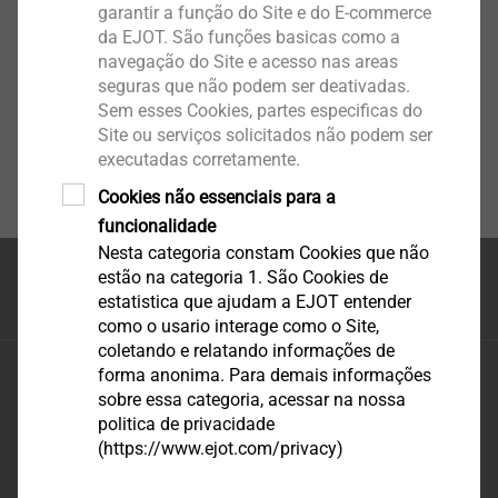
garantir a função do Site e do E-commerce
da EJOT. São funções basicas como a
navegação do Site e acesso nas areas
seguras que não podem ser deativadas.
Sem esses Cookies, partes especificas do
Site ou serviços solicitados não podem ser
executadas corretamente.
Cookies não essenciais para a
funcionalidade
Nesta categoria constam Cookies que não
estão na categoria 1. São Cookies de
Topo da página
estatistica que ajudam a EJOT entender
como o usario interage como o Site,
coletando e relatando informações de
EJOT-FEY Sistemas de Fixação Ltda
forma anonima. Para demais informações
sobre essa categoria, acessar na nossa
Rod. BR470 – km 73,63 – n°3620 – Galpão 02
politica de privacidade
Bairro Estradinha
(https://www.ejot.com/privacy)
CEP 89083-285 Indaial, SC - Brasil