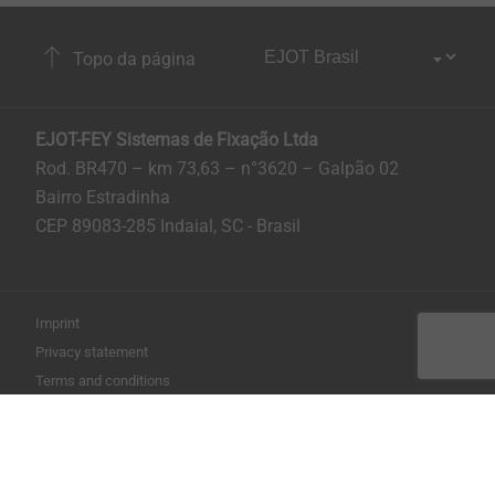
Topo da página
EJOT-FEY Sistemas de Fixação Ltda
Rod. BR470 – km 73,63 – n°3620 – Galpão 02
Bairro Estradinha
CEP 89083-285 Indaial, SC - Brasil
Imprint
Privacy statement
Terms and conditions
Imprimir página
Copyright © 2026 EJOT