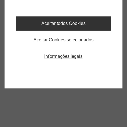
Aceitar todos Cookies
®
EJOT SpringHead
Aceitar Cookies selecionados
Exibir produto
Informações legais