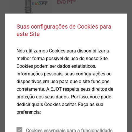
®
EVO PT
Exibir produto
Suas configurações de Cookies para
este Site
Nós utilizamos Cookies para disponibilizar a
melhor forma possivel de uso do nosso Site.
®
DELTA PT
Cookies podem ser dados estatisticos,
informações pessoais, suas configurações ou
Exibir produto
dispositivos em uso para que o site funcione
corretamente. A EJOT respeita seus direitos de
proteção dos seus dados. Por isso, voce pode
dedicir quais Cookies aceitar. Faça as sua
preferencia:
®
ALtracs
Plus
Cookies essenciais para a funcionalidade
Exibir produto