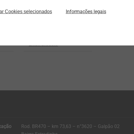
®
EJOT SpringHead
Informações legais
ar Cookies selecionados
Screw head with integrated
s
spring element
Exibir produto
xação
Rod. BR470 – km 73,63 – n°3620 – Galpão 02