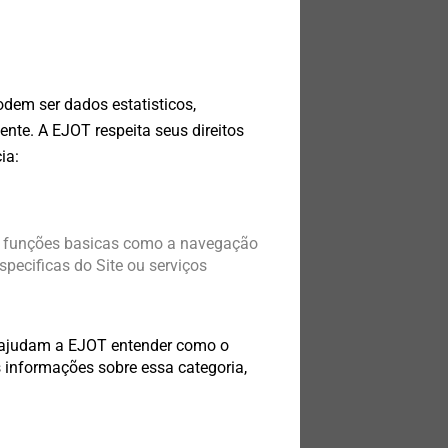
Parafusos
odem ser dados estatisticos,
ixação para até
nte. A EJOT respeita seus direitos
componentes
ia:
o
ão funções basicas como a navegação
pecificas do Site ou serviços
e ajudam a EJOT entender como o
 informações sobre essa categoria,