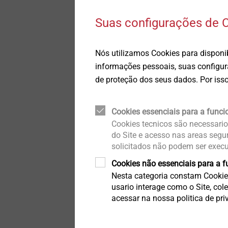
Peças híbridas e Insert
Qualidade
Molding
Suas configurações de C
®
Sustentabilidade
Sistemas de Ajuste dos
DELTA PT
Faróis
Nós utilizamos Cookies para disponib
Fixação direta de alta
informações pessoais, suas configura
capacidade em materia
de proteção dos seus dados. Por isso
Soluções de fixação para
plástico
estruturas Honeycomb e de
espuma
Exibir produto
Cookies essenciais para a funci
Cookies tecnicos são necessari
Soluções de fixação para
do Site e acesso nas areas segu
componentes de paredes
finas
solicitados não podem ser exec
Cookies não essenciais para a f
Microparafusos
Nesta categoria constam Cookie
usario interage como o Site, co
acessar na nossa politica de pr
Montagem automatizada e
limpeza técnica