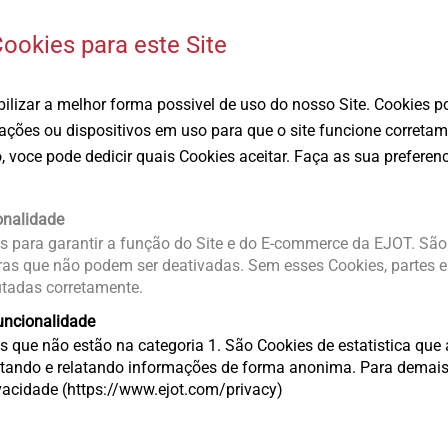
ookies para este Site
®
ALtracs
Plus
EJOT Micro 
ilizar a melhor forma possivel de uso do nosso Site. Cookies p
O parafuso auto-
Soluções de f
ções ou dispositivos em uso para que o site funcione corretame
l
atarraxante para metal leve
os menores 
, voce pode dedicir quais Cookies aceitar. Faça as sua preferenc
Exibir produto
Exibir produt
onalidade
os para garantir a função do Site e do E-commerce da EJOT. S
ras que não podem ser deativadas. Sem esses Cookies, partes es
utadas corretamente.
uncionalidade
s que não estão na categoria 1. São Cookies de estatistica qu
letando e relatando informações de forma anonima. Para demais
ivacidade (https://www.ejot.com/privacy)