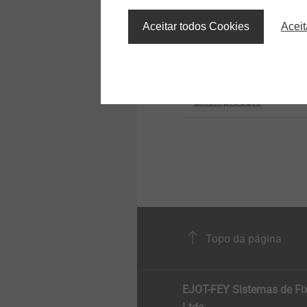
®
EJOT ALtracs
Xt
Detalhes técnicos e
Aceitar todos Cookies
Aceit
revestimentos
Thread forming in light
alloys without tradeoff
Structural components
made of plastics
Exibir produto
Topo da página
EJOT-FEY Sistemas de Fi