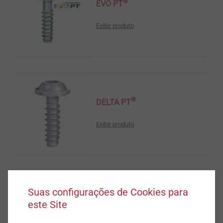
®
EVO PT
Exibir produto
®
DELTA PT
Exibir produto
Suas configurações de Cookies para
®
DELTA PT
DS
este Site
Exibir produto