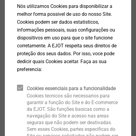
Nós utilizamos Cookies para disponibilizar a
melhor forma possivel de uso do nosso Site.
Cookies podem ser dados estatisticos,
informações pessoais, suas configurações ou
dispositivos em uso para que o site funcione
®
corretamente. A EJOT respeita seus direitos de
ALtracs
Plus
proteção dos seus dados. Por isso, voce pode
Exibir produto
dedicir quais Cookies aceitar. Faça as sua
preferencia:
Cookies essenciais para a funcionalidade
Cookies tecnicos são necessarios para
garantir a função do Site e do E-commerce
EJOT Covers
da EJOT. São funções basicas como a
navegação do Site e acesso nas areas
Exibir produto
seguras que não podem ser deativadas.
Sem esses Cookies, partes especificas do
Site ou serviços solicitados não podem ser