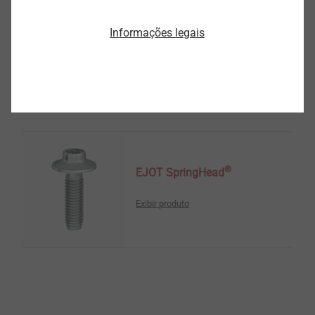
®
Informações legais
EJOT ALtracs
Xt
Exibir produto
®
EJOT SpringHead
Exibir produto